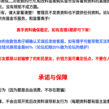
类似二次收费的行为,和改料或者购买金币没有看到资料的直接
0元，没有规矩不成方圆。
所有，请大家看清楚！ 管理员不发表资料也不提供任何资料。论
供充值金币服务，和监督高手!
高手资料确保稳定，如有连错3期即可下架
！
你的收款信息仔细确认无误后发给客服，如有错字可能导致无法
钱兑换现金是80%（论坛扣除20%做为论坛的维护）
彩友都是以前输惨了的彩民朋友，价钱方面尽量定低点，不要在
承诺与保障
行为（因为都是自由消费，不存在欺骗）
靠，不会出现开奖后改资料误导彩友行为（每期资料都有版主监