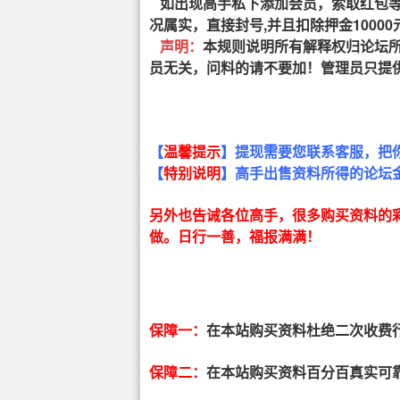
如出现高手私下添加会员，索取红包等
况属实，直接封号,并且扣除押金1000
声明：
本规则说明所有解释权归论坛
员无关，问料的请不要加！管理员只提
【
温馨提示
】提现需要您联系客服，把
【
特别说明
】高手出售资料所得的论坛金
另外也告诫各位高手，很多购买资料的
做。日行一善，福报满满！
保障一：
在本站购买资料杜绝二次收费
保障二：
在本站购买资料百分百真实可