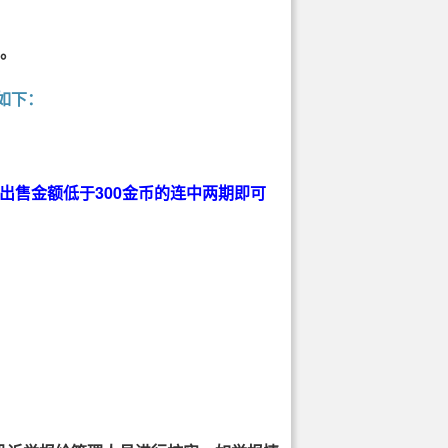
。
如下：
出售金额低于300金币的连中两期即可