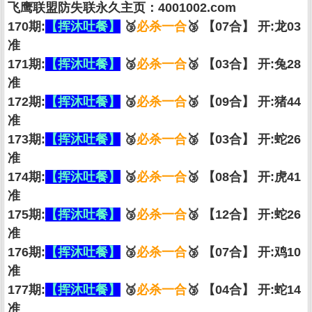
飞鹰联盟防失联永久主页：4001002.com
170期:
【挥沐吐餐】
🥉
必杀一合
🥉 【07合】 开:龙03
准
171期:
【挥沐吐餐】
🥉
必杀一合
🥉 【03合】 开:兔28
准
172期:
【挥沐吐餐】
🥉
必杀一合
🥉 【09合】 开:猪44
准
173期:
【挥沐吐餐】
🥉
必杀一合
🥉 【03合】 开:蛇26
准
174期:
【挥沐吐餐】
🥉
必杀一合
🥉 【08合】 开:虎41
准
175期:
【挥沐吐餐】
🥉
必杀一合
🥉 【12合】 开:蛇26
准
176期:
【挥沐吐餐】
🥉
必杀一合
🥉 【07合】 开:鸡10
准
177期:
【挥沐吐餐】
🥉
必杀一合
🥉 【04合】 开:蛇14
准