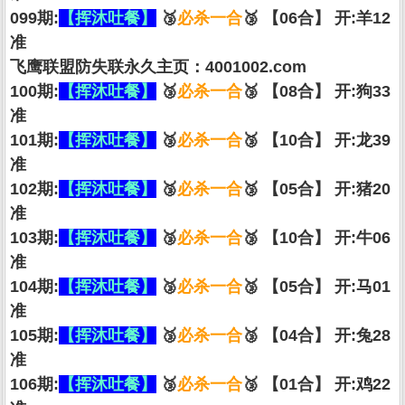
099期:
【挥沐吐餐】
🥉
必杀一合
🥉 【06合】 开:羊12
准
飞鹰联盟防失联永久主页：4001002.com
100期:
【挥沐吐餐】
🥉
必杀一合
🥉 【08合】 开:狗33
准
101期:
【挥沐吐餐】
🥉
必杀一合
🥉 【10合】 开:龙39
准
102期:
【挥沐吐餐】
🥉
必杀一合
🥉 【05合】 开:猪20
准
103期:
【挥沐吐餐】
🥉
必杀一合
🥉 【10合】 开:牛06
准
104期:
【挥沐吐餐】
🥉
必杀一合
🥉 【05合】 开:马01
准
105期:
【挥沐吐餐】
🥉
必杀一合
🥉 【04合】 开:兔28
准
106期:
【挥沐吐餐】
🥉
必杀一合
🥉 【01合】 开:鸡22