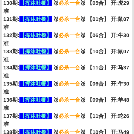
130期:
【挥沐吐餐】
🥉
必杀一合
🥉 【05合】 开:虎29
准
131期:
【挥沐吐餐】
🥉
必杀一合
🥉 【01合】 开:鼠07
准
132期:
【挥沐吐餐】
🥉
必杀一合
🥉 【06合】 开:牛30
准
133期:
【挥沐吐餐】
🥉
必杀一合
🥉 【10合】 开:鼠07
准
134期:
【挥沐吐餐】
🥉
必杀一合
🥉 【11合】 开:马37
准
135期:
【挥沐吐餐】
🥉
必杀一合
🥉 【06合】 开:牛30
准
136期:
【挥沐吐餐】
🥉
必杀一合
🥉 【09合】 开:羊48
准
137期:
【挥沐吐餐】
🥉
必杀一合
🥉 【11合】 开:蛇26
准
138期:
【挥沐吐餐】
🥉
必杀一合
🥉 【10合】 开:马49