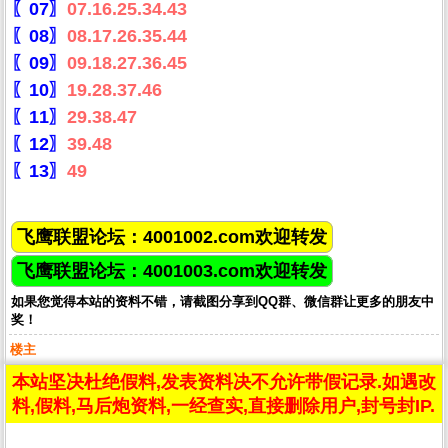
〖07〗
07.16.25.34.43
〖08〗
08.17.26.35.44
〖09〗
09.18.27.36.45
〖10〗
19.28.37.46
〖11〗
29.38.47
〖12〗
39.48
〖13〗
49
飞鹰联盟论坛：4001002.com欢迎转发
飞鹰联盟论坛：4001003.com欢迎转发
如果您觉得本站的资料不错，请截图分享到QQ群、微信群让更多的朋友中
奖！
楼主
本站坚决杜绝假料,发表资料决不允许带假记录.如遇改
料,假料,马后炮资料,一经查实,直接删除用户,封号封IP.