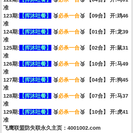
准
123期:
【挥沐吐餐】
🥉
必杀一合
🥉 【09合】 开:鸡46
准
124期:
【挥沐吐餐】
🥉
必杀一合
🥉 【01合】 开:龙39
准
125期:
【挥沐吐餐】
🥉
必杀一合
🥉 【02合】 开:鼠31
准
126期:
【挥沐吐餐】
🥉
必杀一合
🥉 【10合】 开:马49
准
127期:
【挥沐吐餐】
🥉
必杀一合
🥉 【04合】 开:狗45
准
128期:
【挥沐吐餐】
🥉
必杀一合
🥉 【07合】 开:马37
准
129期:
【挥沐吐餐】
🥉
必杀一合
🥉 【10合】 开:虎41
准
飞鹰联盟防失联永久主页：4001002.com