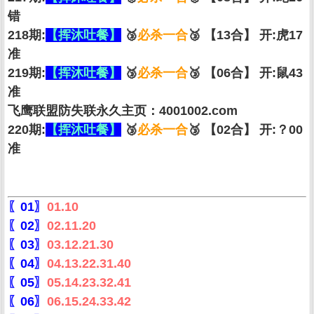
错
218期:
【挥沐吐餐】
🥉
必杀一合
🥉 【13合】 开:虎17
准
219期:
【挥沐吐餐】
🥉
必杀一合
🥉 【06合】 开:鼠43
准
飞鹰联盟防失联永久主页：4001002.com
220期:
【挥沐吐餐】
🥉
必杀一合
🥉 【02合】 开:？00
准
〖01〗
01.10
〖02〗
02.11.20
〖03〗
03.12.21.30
〖04〗
04.13.22.31.40
〖05〗
05.14.23.32.41
〖06〗
06.15.24.33.42