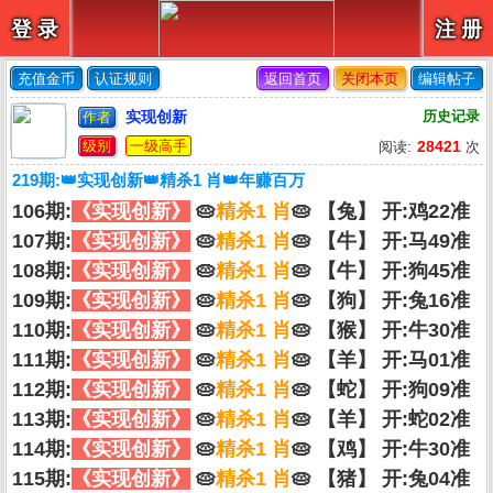
登 录
注 册
充值金币
认证规则
返回首页
关闭本页
编辑帖子
实现创新
历史记录
作者
级别
一级高手
28421
阅读:
次
219期:👑实现创新👑精杀1 肖👑年赚百万
106期:
《实现创新》
🥧
精杀1 肖
🥧 【兔】 开:鸡22准
107期:
《实现创新》
🥧
精杀1 肖
🥧 【牛】 开:马49准
108期:
《实现创新》
🥧
精杀1 肖
🥧 【牛】 开:狗45准
109期:
《实现创新》
🥧
精杀1 肖
🥧 【狗】 开:兔16准
110期:
《实现创新》
🥧
精杀1 肖
🥧 【猴】 开:牛30准
111期:
《实现创新》
🥧
精杀1 肖
🥧 【羊】 开:马01准
112期:
《实现创新》
🥧
精杀1 肖
🥧 【蛇】 开:狗09准
113期:
《实现创新》
🥧
精杀1 肖
🥧 【羊】 开:蛇02准
114期:
《实现创新》
🥧
精杀1 肖
🥧 【鸡】 开:牛30准
115期:
《实现创新》
🥧
精杀1 肖
🥧 【猪】 开:兔04准