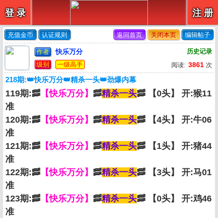
登 录
注 册
充值金币
认证规则
返回首页
关闭本页
编辑帖子
快乐万分
历史记录
作者
级别
一级高手
3861
阅读:
次
218期:👑快乐万分👑精杀一头👑劲爆内幕
119期:🥓
【快乐万分】
🥓
精杀一头
🥓 【0头】 开:猴11
准
120期:🥓
【快乐万分】
🥓
精杀一头
🥓 【4头】 开:牛06
准
121期:🥓
【快乐万分】
🥓
精杀一头
🥓 【1头】 开:猪44
准
122期:🥓
【快乐万分】
🥓
精杀一头
🥓 【3头】 开:马01
准
123期:🥓
【快乐万分】
🥓
精杀一头
🥓 【0头】 开:鸡46
准