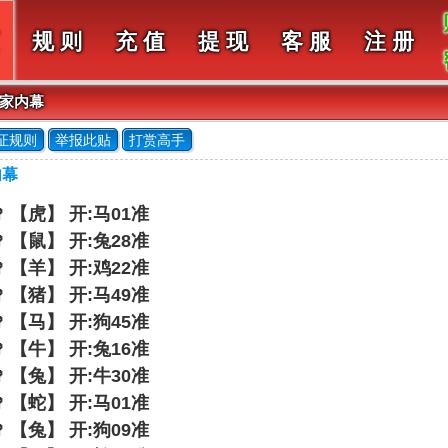
规 则
充 值
提 现
客 服
注 册
独家内幕
证规则
举报此贴
打赏高手
内幕
 【虎】 开:马01准
 【鼠】 开:兔28准
 【羊】 开:鸡22准
 【猪】 开:马49准
 【马】 开:狗45准
 【牛】 开:兔16准
 【兔】 开:牛30准
 【蛇】 开:马01准
 【兔】 开:狗09准