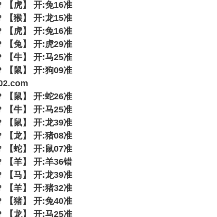
 【虎】 开:兔16准
 【猴】 开:龙15准
 【虎】 开:兔16准
 【兔】 开:虎29准
 【牛】 开:马25准
 【鼠】 开:狗09准
2.com
 【鼠】 开:蛇26准
 【牛】 开:马25准
 【鼠】 开:龙39准
 【龙】 开:猪08准
 【蛇】 开:鼠07准
 【羊】 开:羊36错
 【马】 开:龙39准
 【羊】 开:猪32准
 【猪】 开:兔40准
 【龙】 开:马25准