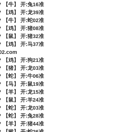
 【牛】 开:兔16准
 【鸡】 开:龙39准
 【牛】 开:蛇02准
 【鸡】 开:猪08准
 【鼠】 开:猪32准
 【鸡】 开:马37准
2.com
 【鸡】 开:狗21准
 【猪】 开:龙03准
 【蛇】 开:牛06准
 【马】 开:鼠19准
 【羊】 开:龙15准
 【鼠】 开:羊24准
 【蛇】 开:龙03准
 【蛇】 开:兔28准
 【羊】 开:猪44准
 【猴】 开:蛇26准