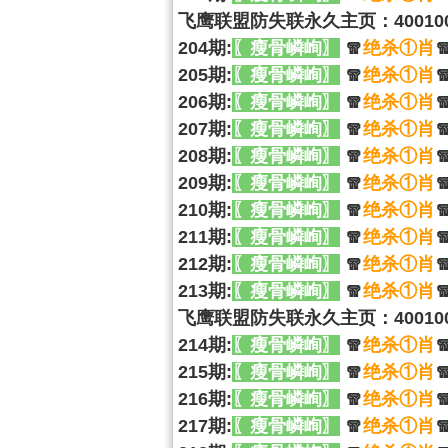
飞鹰联盟防失联永久主页：400100
204期:
〖瘦骨嶙峋〗
🧣
绝杀①肖

205期:
〖瘦骨嶙峋〗
🧣
绝杀①肖

206期:
〖瘦骨嶙峋〗
🧣
绝杀①肖

207期:
〖瘦骨嶙峋〗
🧣
绝杀①肖

208期:
〖瘦骨嶙峋〗
🧣
绝杀①肖

209期:
〖瘦骨嶙峋〗
🧣
绝杀①肖

210期:
〖瘦骨嶙峋〗
🧣
绝杀①肖

211期:
〖瘦骨嶙峋〗
🧣
绝杀①肖

212期:
〖瘦骨嶙峋〗
🧣
绝杀①肖

213期:
〖瘦骨嶙峋〗
🧣
绝杀①肖

飞鹰联盟防失联永久主页：400100
214期:
〖瘦骨嶙峋〗
🧣
绝杀①肖

215期:
〖瘦骨嶙峋〗
🧣
绝杀①肖

216期:
〖瘦骨嶙峋〗
🧣
绝杀①肖

217期:
〖瘦骨嶙峋〗
🧣
绝杀①肖
