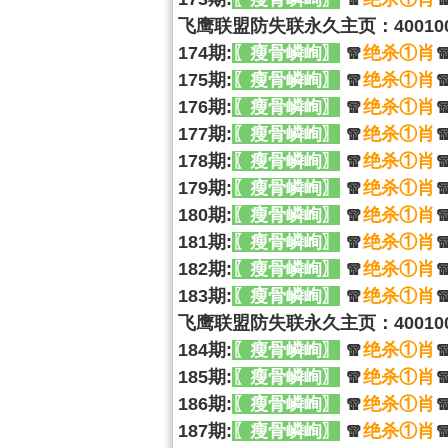
飞鹰联盟防失联永久主页：400100
174期:
〖瘦骨嶙峋〗
🧣
绝杀①肖

175期:
〖瘦骨嶙峋〗
🧣
绝杀①肖

176期:
〖瘦骨嶙峋〗
🧣
绝杀①肖

177期:
〖瘦骨嶙峋〗
🧣
绝杀①肖

178期:
〖瘦骨嶙峋〗
🧣
绝杀①肖

179期:
〖瘦骨嶙峋〗
🧣
绝杀①肖

180期:
〖瘦骨嶙峋〗
🧣
绝杀①肖

181期:
〖瘦骨嶙峋〗
🧣
绝杀①肖

182期:
〖瘦骨嶙峋〗
🧣
绝杀①肖

183期:
〖瘦骨嶙峋〗
🧣
绝杀①肖

飞鹰联盟防失联永久主页：400100
184期:
〖瘦骨嶙峋〗
🧣
绝杀①肖

185期:
〖瘦骨嶙峋〗
🧣
绝杀①肖

186期:
〖瘦骨嶙峋〗
🧣
绝杀①肖

187期:
〖瘦骨嶙峋〗
🧣
绝杀①肖
