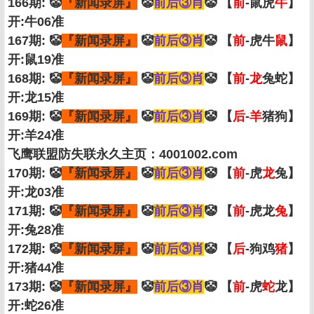
166期: 🤡
『新闻录屏』
🤡
前后③肖
🤡 【
前
-鼠虎
牛
】
开:牛06准
167期: 🤡
『新闻录屏』
🤡
前后③肖
🤡 【
前
-虎牛
鼠
】
开:鼠19准
168期: 🤡
『新闻录屏』
🤡
前后③肖
🤡 【
前
-
龙
兔蛇】
开:龙15准
169期: 🤡
『新闻录屏』
🤡
前后③肖
🤡 【
后
-
羊
猪狗】
开:羊24准
飞鹰联盟防失联永久主页：4001002.com
170期: 🤡
『新闻录屏』
🤡
前后③肖
🤡 【
前
-虎
龙
兔】
开:龙03准
171期: 🤡
『新闻录屏』
🤡
前后③肖
🤡 【
前
-虎龙
兔
】
开:兔28准
172期: 🤡
『新闻录屏』
🤡
前后③肖
🤡 【
后
-狗鸡
猪
】
开:猪44准
173期: 🤡
『新闻录屏』
🤡
前后③肖
🤡 【
前
-虎
蛇
龙】
开:蛇26准