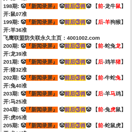
198期: 🤡
『新闻录屏』
🤡
前后③肖
🤡 【
前
-龙牛
鼠
】
开:鼠07准
199期: 🤡
『新闻录屏』
🤡
前后③肖
🤡 【
后
-
羊
狗猴】
开:羊36准
飞鹰联盟防失联永久主页：4001002.com
200期: 🤡
『新闻录屏』
🤡
前后③肖
🤡 【
前
-蛇兔
龙
】
开:龙39准
201期: 🤡
『新闻录屏』
🤡
前后③肖
🤡 【
后
-鸡羊
猪
】
开:猪32准
202期: 🤡
『新闻录屏』
🤡
前后③肖
🤡 【
前
-牛蛇
兔
】
开:兔40准
203期: 🤡
『新闻录屏』
🤡
前后③肖
🤡 【
后
-羊
马
鸡】
开:马25准
204期: 🤡
『新闻录屏』
🤡
前后③肖
🤡 【
前
-兔
虎
鼠】
开:虎05准
205期: 🤡
『新闻录屏』
🤡
前后③肖
🤡 【
前
-蛇鼠虎】