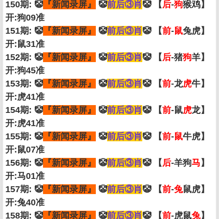
150期: 🤡
『新闻录屏』
🤡
前后③肖
🤡 【
后
-
狗
猴鸡】
开:狗09准
151期: 🤡
『新闻录屏』
🤡
前后③肖
🤡 【
前
-
鼠
兔虎】
开:鼠31准
152期: 🤡
『新闻录屏』
🤡
前后③肖
🤡 【
后
-猪
狗
羊】
开:狗45准
153期: 🤡
『新闻录屏』
🤡
前后③肖
🤡 【
前
-龙
虎
牛】
开:虎41准
154期: 🤡
『新闻录屏』
🤡
前后③肖
🤡 【
前
-鼠
虎
龙】
开:虎41准
155期: 🤡
『新闻录屏』
🤡
前后③肖
🤡 【
前
-
鼠
牛虎】
开:鼠07准
156期: 🤡
『新闻录屏』
🤡
前后③肖
🤡 【
后
-羊狗
马
】
开:马01准
157期: 🤡
『新闻录屏』
🤡
前后③肖
🤡 【
前
-
兔
鼠虎】
开:兔40准
158期: 🤡
『新闻录屏』
🤡
前后③肖
🤡 【
前
-虎鼠
兔
】