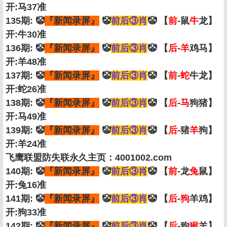
开:马37准
135期: 🤡
『新闻录屏』
🤡
前后③肖
🤡 【
前
-鼠
牛
龙】
开:牛30准
136期: 🤡
『新闻录屏』
🤡
前后③肖
🤡 【
后
-
羊
鸡马】
开:羊48准
137期: 🤡
『新闻录屏』
🤡
前后③肖
🤡 【
前
-
蛇
牛龙】
开:蛇26准
138期: 🤡
『新闻录屏』
🤡
前后③肖
🤡 【
后
-
马
狗猪】
开:马49准
139期: 🤡
『新闻录屏』
🤡
前后③肖
🤡 【
后
-猪
羊
狗】
开:羊24准
飞鹰联盟防失联永久主页：4001002.com
140期: 🤡
『新闻录屏』
🤡
前后③肖
🤡 【
前
-龙
兔
鼠】
开:兔16准
141期: 🤡
『新闻录屏』
🤡
前后③肖
🤡 【
后
-
狗
羊鸡】
开:狗33准
142期: 🤡
『新闻录屏』
🤡
前后③肖
🤡 【
后
-狗
猴
羊】