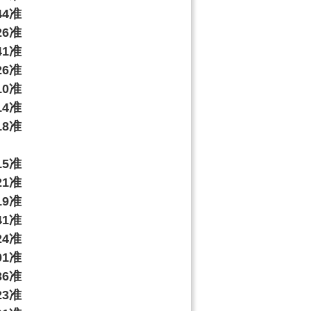
猪44准
26准
41准
26准
10准
14准
18准
龙15准
21准
19准
41准
羊24准
01准
36准
猴23准