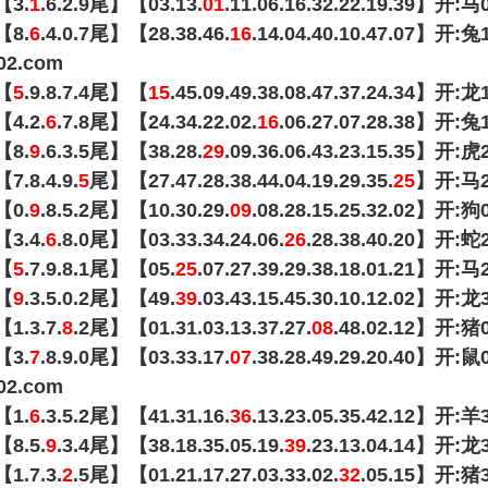
【3.
1
.6.2.9尾】【03.13.
01
.11.06.16.32.22.19.39】开:
【8.
6
.4.0.7尾】【28.38.46.
16
.14.04.40.10.47.07】开:
2.com
【
5
.9.8.7.4尾】【
15
.45.09.49.38.08.47.37.24.34】开:
【4.2.
6
.7.8尾】【24.34.22.02.
16
.06.27.07.28.38】开:
【8.
9
.6.3.5尾】【38.28.
29
.09.36.06.43.23.15.35】开:
【7.8.4.9.
5
尾】【27.47.28.38.44.04.19.29.35.
25
】开:马
【0.
9
.8.5.2尾】【10.30.29.
09
.08.28.15.25.32.02】开:
【3.4.
6
.8.0尾】【03.33.34.24.06.
26
.28.38.40.20】开:蛇
【
5
.7.9.8.1尾】【05.
25
.07.27.39.29.38.18.01.21】开:
【
9
.3.5.0.2尾】【49.
39
.03.43.15.45.30.10.12.02】开:
【1.3.7.
8
.2尾】【01.31.03.13.37.27.
08
.48.02.12】开:猪
【3.
7
.8.9.0尾】【03.33.17.
07
.38.28.49.29.20.40】开:
2.com
【1.
6
.3.5.2尾】【41.31.16.
36
.13.23.05.35.42.12】开:
【8.5.
9
.3.4尾】【38.18.35.05.19.
39
.23.13.04.14】开:龙
【1.7.3.
2
.5尾】【01.21.17.27.03.33.02.
32
.05.15】开:猪