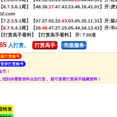
【8.
7
.3.6.1尾】【48.38.
17
.47.43.23.46.16.41.01】开:
2.com
【7.2.
3
.5.1尾】【07.27.02.22.
43
.03.05.35.11.31】开:
【
8
.7.5.4.3尾】【28.
48
.47.27.15.05.44.34.13.43】开:
【打赏高手看料】【打赏高手看料】 开:？00准
65
人打赏。
打赏高手
充值服务
注册打赏账号
登录打赏账号
金币！
，找到你需要资料点击打赏， 就可查看打赏高手隐藏资料！
欢迎转发