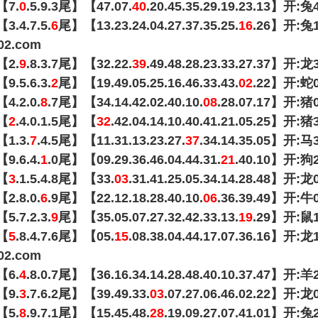
【7.
0
.5.9.3尾】【47.07.
40
.20.45.35.29.19.23.13】开:
【3.4.7.5.
6
尾】【13.23.24.04.27.37.35.25.
16
.26】开:兔
2.com
【2.
9
.8.3.7尾】【32.22.
39
.49.48.28.23.33.27.37】开:
【9.5.6.3.
2
尾】【19.49.05.25.16.46.33.43.
02
.22】开:蛇
【4.2.0.
8
.7尾】【34.14.42.02.40.10.
08
.28.07.17】开:猪
【
2
.4.0.1.5尾】【
32
.42.04.14.10.40.41.21.05.25】开:
【1.3.
7
.4.5尾】【11.31.13.23.27.
37
.34.14.35.05】开:马
【9.6.4.
1
.0尾】【09.29.36.46.04.44.31.
21
.40.10】开:狗
【
3
.1.5.4.8尾】【33.
03
.31.41.25.05.34.14.28.48】开:
【2.8.0.
6
.9尾】【22.12.18.28.40.10.
06
.36.39.49】开:牛
【5.7.2.3.
9
尾】【35.05.07.27.32.42.33.13.
19
.29】开:鼠
【
5
.8.4.7.6尾】【05.
15
.08.38.04.44.17.07.36.16】开:
2.com
【6.
4
.8.0.7尾】【36.16.34.14.28.48.40.10.37.47】开:
【9.
3
.7.6.2尾】【39.49.33.
03
.07.27.06.46.02.22】开:
【5.
8
.9.7.1尾】【15.45.48.
28
.19.09.27.07.41.01】开: