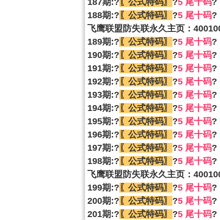
187期:?
〖公式特码〗
?
5 尾十码
?
188期:?
〖公式特码〗
?
5 尾十码
?
飞鹰联盟防失联永久主页：400100
189期:?
〖公式特码〗
?
5 尾十码
?
190期:?
〖公式特码〗
?
5 尾十码
?
191期:?
〖公式特码〗
?
5 尾十码
?
192期:?
〖公式特码〗
?
5 尾十码
?
193期:?
〖公式特码〗
?
5 尾十码
?
194期:?
〖公式特码〗
?
5 尾十码
?
195期:?
〖公式特码〗
?
5 尾十码
?
196期:?
〖公式特码〗
?
5 尾十码
?
197期:?
〖公式特码〗
?
5 尾十码
?
198期:?
〖公式特码〗
?
5 尾十码
?
飞鹰联盟防失联永久主页：400100
199期:?
〖公式特码〗
?
5 尾十码
?
200期:?
〖公式特码〗
?
5 尾十码
?
201期:?
〖公式特码〗
?
5 尾十码
?