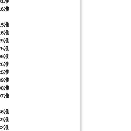
马01准
兔16准
龙15准
兔16准
虎29准
25准
狗09准
26准
马25准
龙39准
08准
鼠07准
羊36准
39准
32准