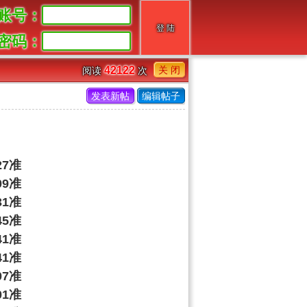
账号：
密码：
关 闭
42122
阅读
次
发表新帖
编辑帖子
龙27准
09准
31准
狗45准
41准
41准
鼠07准
01准