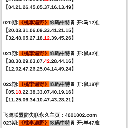
【04.21.26.45.05.37.16.13.49】
020期:
《桃李遍野》
⒙码中特
🚆 开:马12准
【20.03.31.06.09.33.41.21.15】
【32.48.05.27.18.
12
.39.45.26】
021期:
《桃李遍野》
⒙码中特
🚆 开:鼠42准
【38.30.29.03.07.
42
.28.44.16】
【12.02.47.26.25.04.14.49.24】
022期:
《桃李遍野》
⒙码中特
🚆 开:鼠18准
【05.
18
.22.38.33.07.40.19.16】
【11.25.06.34.10.47.43.28.21】
飞鹰联盟防失联永久主页：4001002.com
023期:
《桃李遍野》
⒙码中特
🚆 开:羊47准