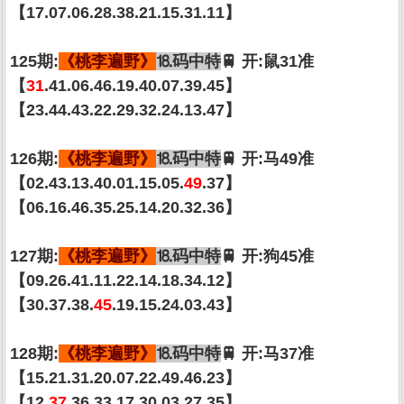
【17.07.06.28.38.21.15.31.11】
125期:
《桃李遍野》
⒙码中特
🚆 开:鼠31准
【
31
.41.06.46.19.40.07.39.45】
【23.44.43.22.29.32.24.13.47】
126期:
《桃李遍野》
⒙码中特
🚆 开:马49准
【02.43.13.40.01.15.05.
49
.37】
【06.16.46.35.25.14.20.32.36】
127期:
《桃李遍野》
⒙码中特
🚆 开:狗45准
【09.26.41.11.22.14.18.34.12】
【30.37.38.
45
.19.15.24.03.43】
128期:
《桃李遍野》
⒙码中特
🚆 开:马37准
【15.21.31.20.07.22.49.46.23】
【12.
37
.36.33.17.30.03.27.35】