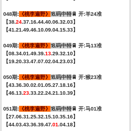
048期:
《桃李遍野》
⒙码中特
🚆 开:羊24准
【38.
24
.37.16.44.40.06.32.03】
【41.21.49.46.10.09.04.15.33】
049期:
《桃李遍野》
⒙码中特
🚆 开:马13准
【08.34.01.49.39.
13
.29.32.10】
【19.20.33.47.07.02.04.23.03】
050期:
《桃李遍野》
⒙码中特
🚆 开:猴23准
【43.36.30.02.01.05.27.18.16】
【46.13.
23
.33.22.24.21.10.39】
051期:
《桃李遍野》
⒙码中特
🚆 开:马01准
【27.06.31.25.32.15.10.35.16】
【44.03.43.36.39.47.
01
.04.18】