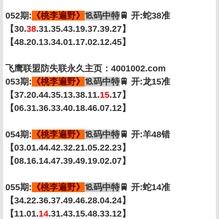
052期:
《桃李遍野》
⒙码中特
🚆 开:蛇38准
【30.
38
.31.35.43.19.37.39.27】
【48.20.13.34.01.17.02.12.45】
飞鹰联盟防失联永久主页：4001002.com
053期:
《桃李遍野》
⒙码中特
🚆 开:龙15准
【37.20.44.35.13.38.11.
15
.17】
【06.31.36.33.40.18.46.07.12】
054期:
《桃李遍野》
⒙码中特
🚆 开:羊48错
【03.01.44.42.32.21.05.22.23】
【08.16.14.47.39.49.19.02.07】
055期:
《桃李遍野》
⒙码中特
🚆 开:蛇14准
【34.22.36.37.49.46.28.04.24】
【11.01.
14
.31.43.15.48.33.12】